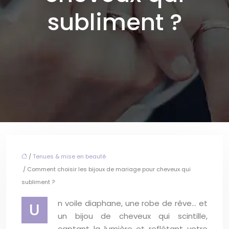
subliment ?
/
Tenues & mise en beauté
/ Comment choisir les bijoux de mariage pour cheveux qui
subliment ?
n voile diaphane, une robe de rêve… et
U
un bijou de cheveux qui scintille,
captant la lumière et reflétant votre