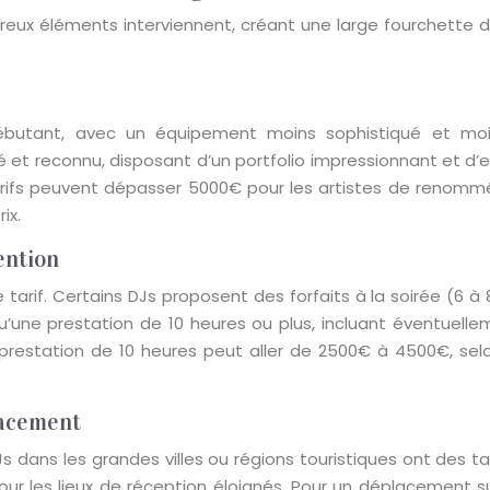
breux éléments interviennent, créant une large fourchette d
débutant, avec un équipement moins sophistiqué et moi
et reconnu, disposant d’un portfolio impressionnant et d’
 tarifs peuvent dépasser 5000€ pour les artistes de renommé
ix.
ention
tarif. Certains DJs proposent des forfaits à la soirée (6 à 
une prestation de 10 heures ou plus, incluant éventuelleme
 prestation de 10 heures peut aller de 2500€ à 4500€, sel
lacement
s dans les grandes villes ou régions touristiques ont des ta
our les lieux de réception éloignés. Pour un déplacement