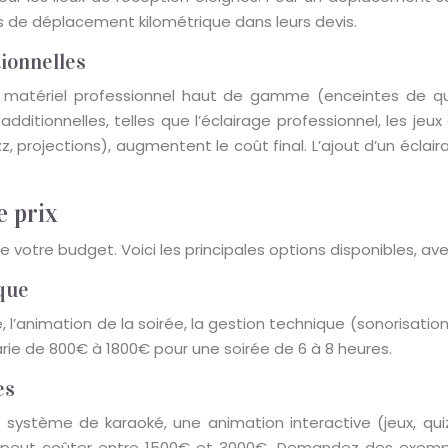
s de déplacement kilométrique dans leurs devis.
tionnelles
u matériel professionnel haut de gamme (enceintes de qua
 additionnelles, telles que l’éclairage professionnel, les j
z, projections), augmentent le coût final. L’ajout d’un écla
e prix
votre budget. Voici les principales options disponibles, avec
ique
l’animation de la soirée, la gestion technique (sonorisation
 varie de 800€ à 1800€ pour une soirée de 6 à 8 heures.
es
n système de karaoké, une animation interactive (jeux, qui
 peut coûter entre 1500€ et 3000€. Demandez des exemple