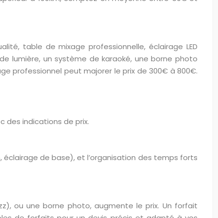
lité, table de mixage professionnelle, éclairage LED
eux de lumière, un système de karaoké, une borne photo
irage professionnel peut majorer le prix de 300€ à 800€.
 des indications de prix.
, éclairage de base), et l’organisation des temps forts
zz), ou une borne photo, augmente le prix. Un forfait
s de forfaits pour un devis précis et adapté à vos