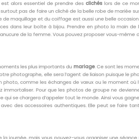
 est alors essentiel de prendre des
clichés
lors de ce mo
ez surtout pas de faire un cliché de la belle robe de mariée
 de maquillage et du coiffage est aussi une belle occasion
nces dans leur boîte à bijou. Prendre en photo la main de
a manucure de la femme. Vous pouvez proposer vous-même d
moments les plus importants du
mariage
. Ce sont les mome
tre photographe, elle sera l’agent de liaison puisque le p
en photo, comme les échanges de vœux ou le moment où l’
immortaliser. Pour que les photos de groupe ne deviennen
le qui se chargera d’appeler tout le monde. Ainsi vous gagne
ec des accessoires authentiques. Elle peut se faire tant à 
 la journée, mais vous pouvez-vous organiser une séance 