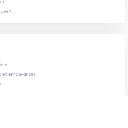
 !
alle ?
iser
es et émouvantes
 !