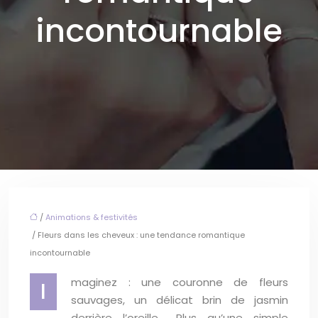
incontournable
/
Animations & festivités
/ Fleurs dans les cheveux : une tendance romantique
incontournable
maginez : une couronne de fleurs
I
sauvages, un délicat brin de jasmin
derrière l’oreille… Plus qu’une simple