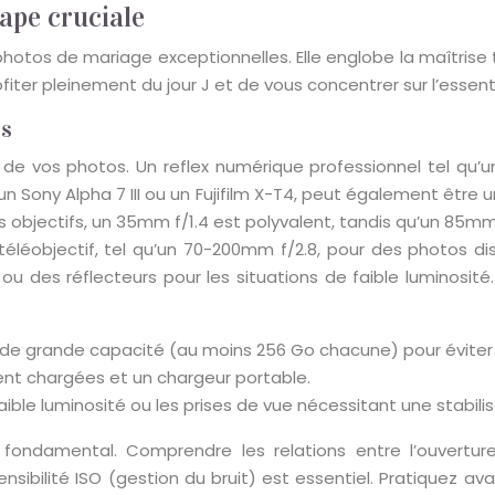
ape cruciale
otos de mariage exceptionnelles. Elle englobe la maîtrise t
fiter pleinement du jour J et de vous concentrer sur l’essenti
es
é de vos photos. Un reflex numérique professionnel tel qu’
Sony Alpha 7 III ou un Fujifilm X-T4, peut également être un
s objectifs, un 35mm f/1.4 est polyvalent, tandis qu’un 85m
éléobjectif, tel qu’un 70-200mm f/2.8, pour des photos discr
ou des réflecteurs pour les situations de faible luminosit
de grande capacité (au moins 256 Go chacune) pour éviter le
nt chargées et un chargeur portable.
ble luminosité ou les prises de vue nécessitant une stabili
t fondamental. Comprendre les relations entre l’ouvertur
sibilité ISO (gestion du bruit) est essentiel. Pratiquez ava