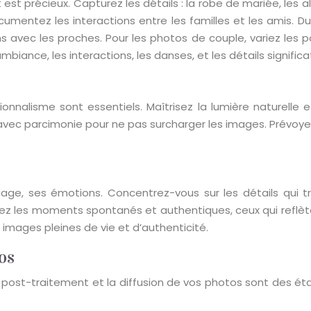
st précieux. Capturez les détails : la robe de mariée, les al
Documentez les interactions entre les familles et les amis.
ons avec les proches. Pour les photos de couple, variez les p
biance, les interactions, les danses, et les détails significat
onnalisme sont essentiels. Maîtrisez la lumière naturelle e
avec parcimonie pour ne pas surcharger les images. Prévoy
ariage, ses émotions. Concentrez-vous sur les détails qui 
hez les moments spontanés et authentiques, ceux qui reflètent
 images pleines de vie et d’authenticité.
os
, le post-traitement et la diffusion de vos photos sont des 