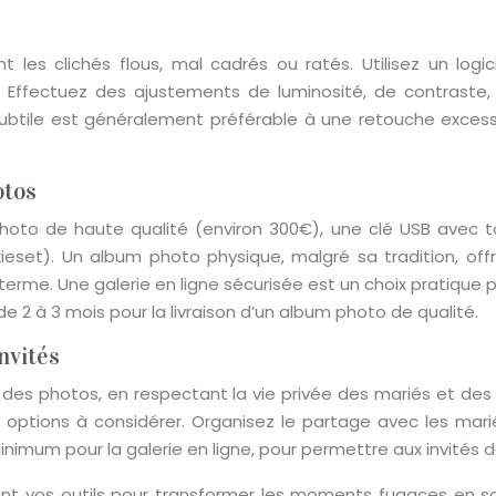
t les clichés flous, mal cadrés ou ratés. Utilisez un l
 Effectuez des ajustements de luminosité, de contraste,
ubtile est généralement préférable à une retouche excessi
otos
hoto de haute qualité (environ 300€), une clé USB avec t
eset). Un album photo physique, malgré sa tradition, off
terme. Une galerie en ligne sécurisée est un choix pratique po
de 2 à 3 mois pour la livraison d’un album photo de qualité.
nvités
des photos, en respectant la vie privée des mariés et des 
s options à considérer. Organisez le partage avec les mari
nimum pour la galerie en ligne, pour permettre aux invités 
 sont vos outils pour transformer les moments fugaces en so