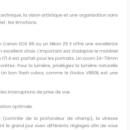
echnique, la vision artistique et une organisation sans
el : les émotions.
un Canon EOS R6 ou un Nikon Z6 II offre une excellente
 excellent choix. L’important est d’adapter le matériel
m f/1.4 est parfait pour les portraits. Un zoom 24-70mm
ètes. Pour la lumière, privilégiez la lumière naturelle
é. Un bon flash cobra, comme le Godox V860II, est une
s interruptions de prise de vue.
sation optimale.
e (contrôle de la profondeur de champ), la vitesse
nt le grand jour avec différents réglages afin de vous